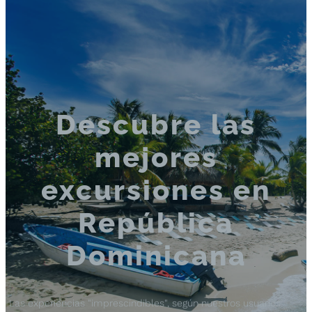
Descubre las
mejores
excursiones en
República
Dominicana
Las experiencias "imprescindibles", según nuestros usuarios.