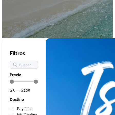
Filtros
Precio
5
—
205
Destino
Bayahíbe
Isla Catalina